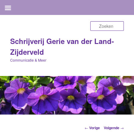
Zoek
Schrijverij Gerie van der Land-
Zijderveld
Communicatie & Meer
Berichtnavigatie
←
Vorige
Volgende
→