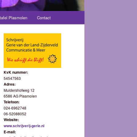
tafel Plasmolen
Contact
KvK nummer:
54547563
Adres:
Muldershofweg 12
6586 AG Plasmolen
Telefoon:
024-6962748
06-52088052
Website:
www.schrijverij-gerie.nl
E-mail: