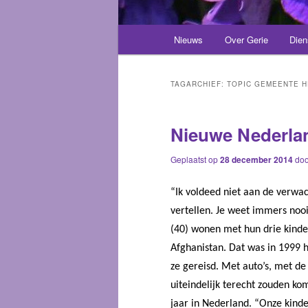
Hoofdmenu
Nieuws
Over Gerie
Dien
Spring
Spring
naar
naar
TAGARCHIEF:
TOPIC GEMEENTE H
de
de
Nieuwe Nederlan
primaire
secundaire
Geplaatst op
28 december 2014
do
inhoud
inhoud
“Ik voldeed niet aan de verwac
vertellen. Je weet immers nooit
(40) wonen met hun drie kind
Afghanistan. Dat was in 1999 h
ze gereisd. Met auto’s, met d
uiteindelijk terecht zouden ko
jaar in Nederland. “Onze kinde