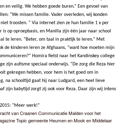
ren en veilig. We hebben goede buren.” Een gevoel van
en: “We missen familie. Vader overleden, wij konden
et troosten. ” Via internet zien ze hun familie 1 x per
r is op oproepbasis, en Manilla zijn één jaar naar school
 te leren. “Beter, om taal in praktijk te leren.” Met
ok de kinderen leren ze Afghaans, “want hoe moeten mijn
ommuniceren?” Homira fietst naar het Kandinskey college
e zijn autisme speciaal onderwijs. “De zorg die Reza hier
 nooit gekregen hebben, voor hem is het goed om in
, na schooltijd gaat hij naar Ludgard, een heel lieve
zijn babytijd zorgt zij ook voor Reza. Daar zijn wij intens
 2015: “Meer werk!”
opdracht van Craanen Communicatie Malden voor het
gazine Topic gemeente Heumen en Mook en Middelaar