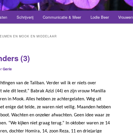
sten
Schrijverij
Communicatie & Meer
Lodie Beer
Vrouwen
EUMEN EN MOOK EN MIDDELAAR
ders (3)
or
Gerie
htingen van de Taliban. Verder wil ik er niets over
 wie dit leest.” Babrak Azizi (44) en zijn vrouw Manilla
eren in Mook.
Alles hebben ze achtergelaten. Wég uit
et enige dat telde, ze waren niet veilig. Maanden hebben
e boot. Wachten en onzeker afwachten. Geen idee waar ze
men. “We kijken niet graag terug.” In oktober waren ze 14
ren, dochter Homira, 14, zoon Reza, 11 en driejarige