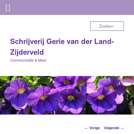
Zoek
Schrijverij Gerie van der Land-
Zijderveld
Communicatie & Meer
Berichtnavigatie
←
Vorige
Volgende
→