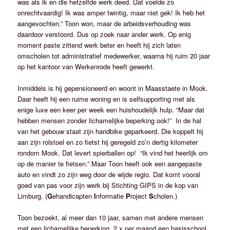
was als ik en die hetzelfde werk deed. Dat voelde zo
onrechtvaardig! Ik was amper twintig, maar niet gek! Ik heb het
aangevochten.” Toon won, maar de arbeidsverhouding was
daardoor verstoord. Dus op zoek naar ander werk. Op enig
moment paste zittend werk beter en heeft hij zich laten
omscholen tot administratief medewerker, waarna hij ruim 20 jaar
op het kantoor van Werkenrode heeft gewerkt.
Inmiddels is hij gepensioneerd en woont in Maasstaete in Mook.
Daar heeft hij een ruime woning en is selfsupporting met als
enige luxe een keer per week een huishoudelijk hulp. “Maar dat
hebben mensen zonder lichamelijke beperking ook!” In de hal
van het gebouw staat zijn handbike geparkeerd. Die koppelt hij
aan zijn rolstoel en zo fietst hij geregeld zo’n dertig kilometer
rondom Mook. Dat levert spierballen op! “Ik vind het heerlijk om
op de manier te fietsen.” Maar Toon heeft ook een aangepaste
auto en vindt zo zijn weg door de wijde regio. Dat komt vooral
goed van pas voor zijn werk bij Stichting GIPS in de kop van
Limburg. (
G
ehandicapten
I
nformatie
P
roject
S
cholen.)
Toon bezoekt, al meer dan 10 jaar, samen met andere mensen
met een lichamelijke beperking, 2 x per maand een basisschool