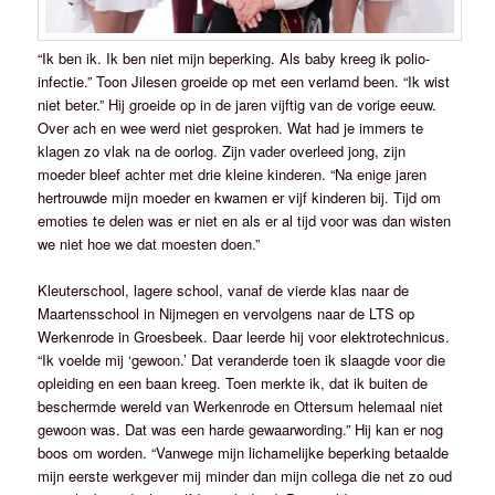
“Ik ben ik. Ik ben niet mijn beperking. Als baby kreeg ik polio-
infectie.” Toon Jilesen groeide op met een verlamd been. “Ik wist
niet beter.” Hij groeide op in de jaren vijftig van de vorige eeuw.
Over ach en wee werd niet gesproken. Wat had je immers te
klagen zo vlak na de oorlog. Zijn vader overleed jong, zijn
moeder bleef achter met drie kleine kinderen. “Na enige jaren
hertrouwde mijn moeder en kwamen er vijf kinderen bij. Tijd om
emoties te delen was er niet en als er al tijd voor was dan wisten
we niet hoe we dat moesten doen.”
Kleuterschool, lagere school, vanaf de vierde klas naar de
Maartensschool in Nijmegen en vervolgens naar de LTS op
Werkenrode in Groesbeek. Daar leerde hij voor elektrotechnicus.
“Ik voelde mij ‘gewoon.’ Dat veranderde toen ik slaagde voor die
opleiding en een baan kreeg. Toen merkte ik, dat ik buiten de
beschermde wereld van Werkenrode en Ottersum helemaal niet
gewoon was. Dat was een harde gewaarwording.” Hij kan er nog
boos om worden. “Vanwege mijn lichamelijke beperking betaalde
mijn eerste werkgever mij minder dan mijn collega die net zo oud